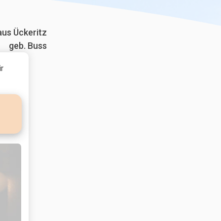
aus Ückeritz
geb. Buss
r