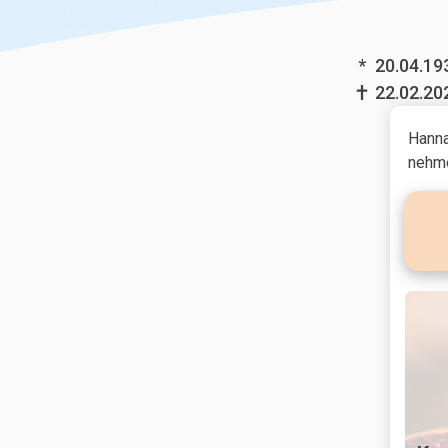
*
20.04.19
22.02.20
Hanna
nehme