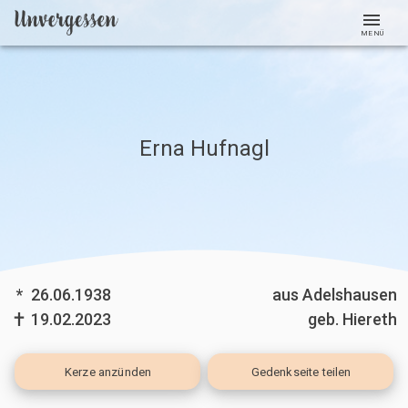
MENÜ
Erna Hufnagl
*
26.06.1938
aus Adelshausen
19.02.2023
geb. Hiereth
Kerze
anzünden
Gedenkseite teilen