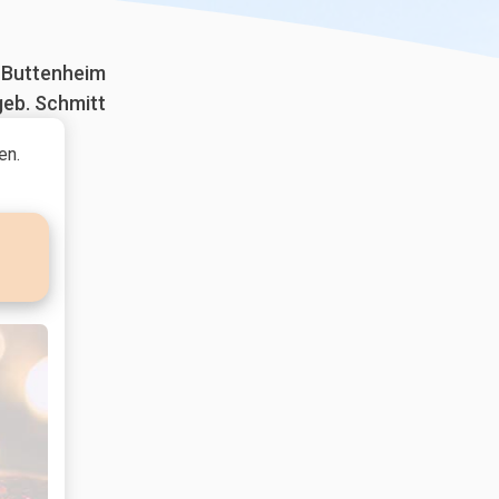
 Buttenheim
geb. Schmitt
en.