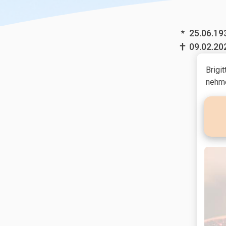
*
25.06.19
09.02.20
Brigi
nehme