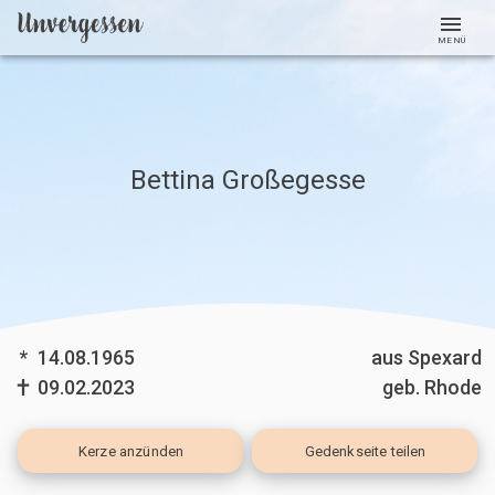
MENÜ
Bettina Großegesse
*
14.08.1965
aus Spexard
09.02.2023
geb. Rhode
Kerze
anzünden
Gedenkseite teilen